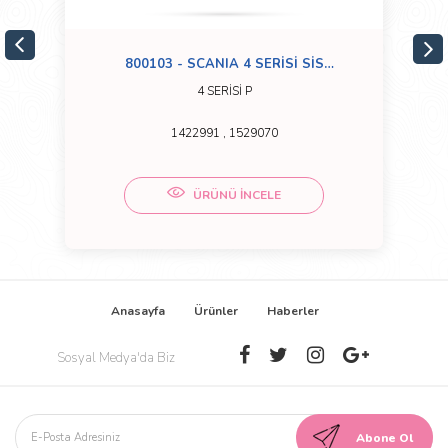
800103 - SCANIA 4 SERİSİ SİS
LAMBASI SOL
4 SERİSİ P
1422991 , 1529070
ÜRÜNÜ İNCELE
Anasayfa
Ürünler
Haberler
Sosyal Medya'da Biz