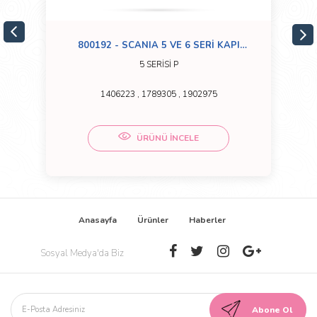
800192 - SCANIA 5 VE 6 SERİ KAPI
KİLİDİ SOL P SERİSİ
5 SERİSİ P
1406223 , 1789305 , 1902975
ÜRÜNÜ İNCELE
Anasayfa
Ürünler
Haberler
Sosyal Medya'da Biz