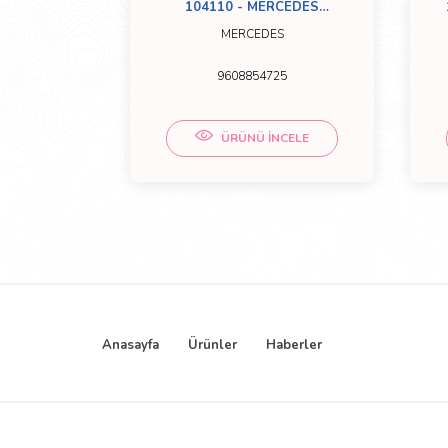
YATÖR
104110 - MERCEDES
U
TAMPON ACTROS MP4 SOL
MERCEDES
KISA
9608854725
CELE
ÜRÜNÜ İNCELE
Anasayfa
Ürünler
Haberler