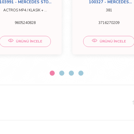
103991 - MERCEDES STOP
100327 - MERCEDES
MUHAFAZASI ACTROS MP4
BOMBE SACI 2521 SOL
ACTROS MP4 / KLASİK + ...
381
- AROCS
9605240828
3716270209
ÜRÜNÜ İNCELE
ÜRÜNÜ İNCELE