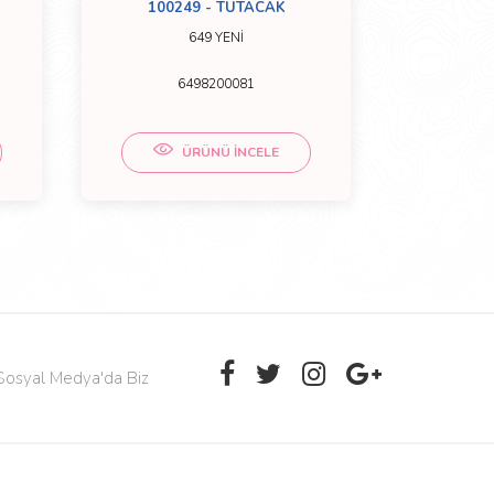
100249 - TUTACAK
51029
649 YENİ
6498200081
9
ÜRÜNÜ İNCELE
Sosyal Medya'da Biz