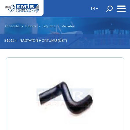
TR
Anasayfa
Ürünler
Soğutma
Mercedes
510124 - RADYATÖR HORTUMU (ÜST)