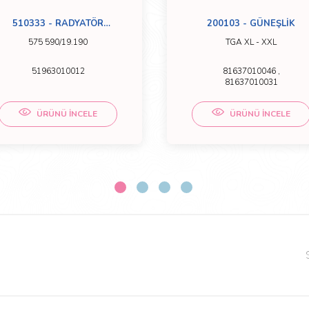
510333 - RADYATÖR
200103 - GÜNEŞLİK
HORTUMU (ÜST)
575 590/19.190
TGA XL - XXL
51963010012
81637010046 ,
81637010031
ÜRÜNÜ İNCELE
ÜRÜNÜ İNCELE