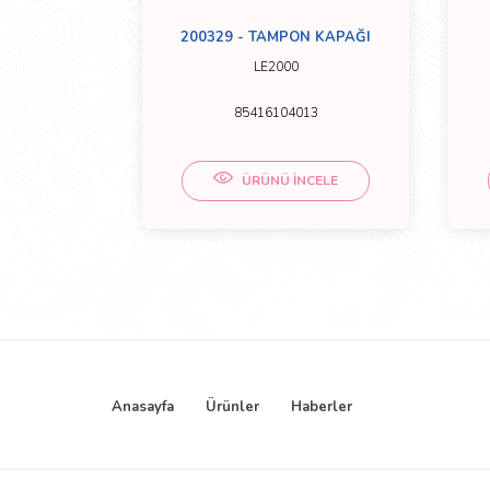
 LAMBASI
200329 - TAMPON KAPAĞI
YON2
LE2000
1
85416104013
CELE
ÜRÜNÜ İNCELE
Anasayfa
Ürünler
Haberler