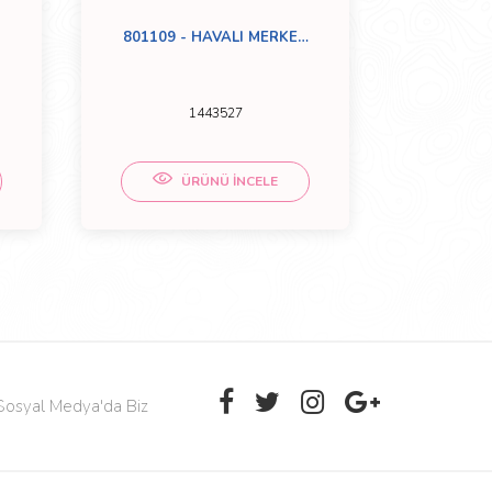
801109 - HAVALI MERKEZ
5104
TM.TK.
CP
1443527
1755
ÜRÜNÜ İNCELE
Sosyal Medya'da Biz