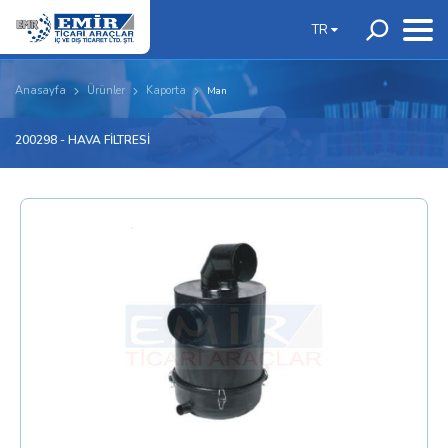
TR
Anasayfa
Ürünler
Kaporta
Man
200298 - HAVA FİLTRESİ