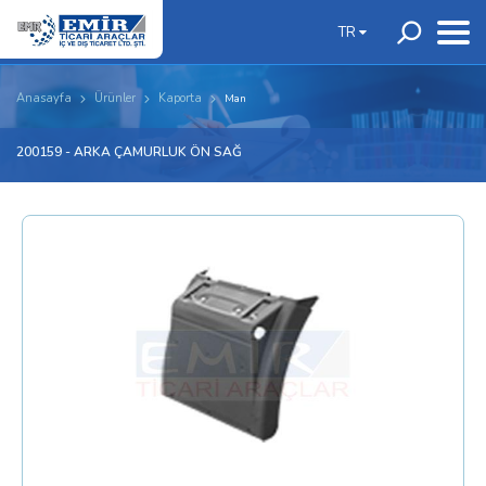
TR
Anasayfa
Ürünler
Kaporta
Man
200159 - ARKA ÇAMURLUK ÖN SAĞ