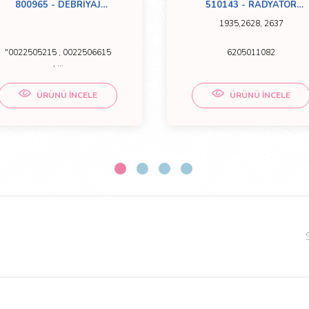
800965 - DEBRİYAJ
510143 - RADYATÖR
MERKEZİ
HORTUMU
1935,2628, 2637
"0022505215 , 0022506615
6205011082
, ...
ÜRÜNÜ İNCELE
ÜRÜNÜ İNCELE