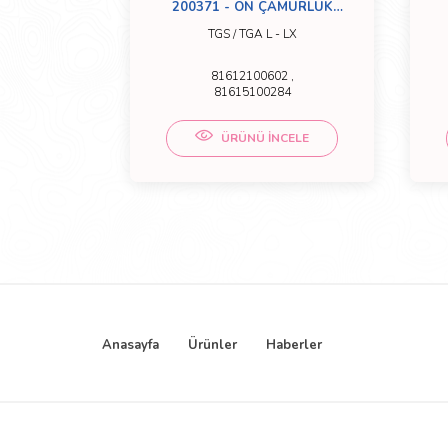
 IZGARASI
200371 - ÖN ÇAMURLUK
SAĞ
MEGA
TGS / TGA L - LX
8
81612100602 ,
81615100284
CELE
ÜRÜNÜ İNCELE
Anasayfa
Ürünler
Haberler