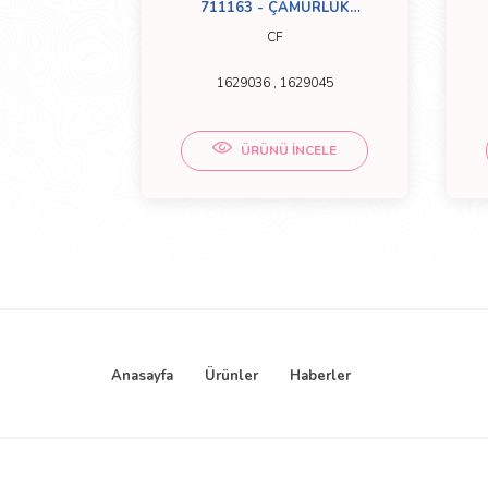
LUK ARKA
711163 - ÇAMURLUK
K
TUTUCU
CF
1629036 , 1629045
CELE
ÜRÜNÜ İNCELE
Anasayfa
Ürünler
Haberler