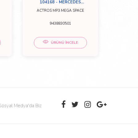
104168 - MERCEDES
800260
KARLIK ORTA DEMİRİ
SAĞ
ACTROS MP3 MEGA SPACE
ACTROS MP3 MEGA
9438830501
1366
ÜRÜNÜ İNCELE
Sosyal Medya'da Biz