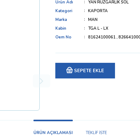
Ürün Adı
YAN RÜZGARLIK SOL
Kategori
KAPORTA
Marka
MAN
Kabin
TGA L - LX
Oem No
81624100061 , 82664100
SEPETE EKLE
ÜRÜN AÇIKLAMASI
TEKLİF İSTE