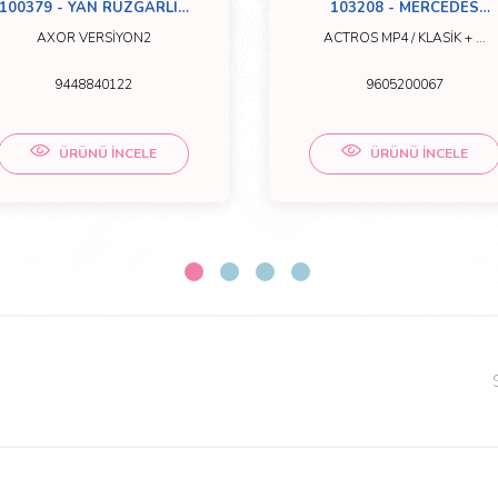
100379 - YAN RÜZGARLIK
103208 - MERCEDES
AXOR Y.M İÇ SAĞ
ÇAMURLUK LASTİĞİ
AXOR VERSİYON2
ACTROS MP4 / KLASİK + ...
AROCS-ACTROS MP4
9448840122
9605200067
ÜRÜNÜ İNCELE
ÜRÜNÜ İNCELE