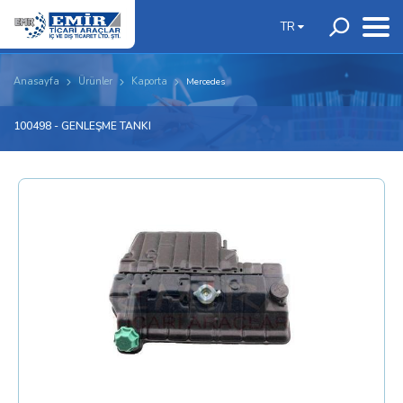
TR
Anasayfa
Ürünler
Kaporta
Mercedes
100498 - GENLEŞME TANKI