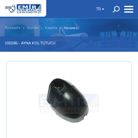
TR
Anasayfa
Ürünler
Kaporta
Mercedes
100286 - AYNA KOL TUTUCU