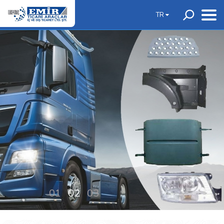
TR
01
02
03